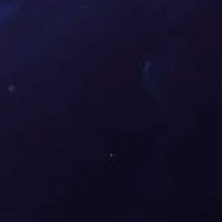
赛事策划流程
传方
涵盖赛事立项、赛程安排、场地
略。
对接及资源调配，确保赛事顺利
启动。