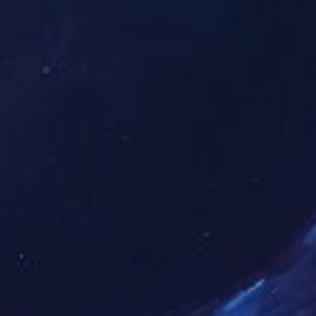
，结合市场需求，推出了一系列与体育相关的创新产
富的设计与研发团队，致力于将体育文化与时尚元素
质、高性能的体育装备与周边产品。这些产品不仅在
响，也逐步进入了国际市场，赢得了广泛的认可。
一直秉持的“创新、专业、共赢”的理念。公司通过持
流程，提升用户体验，保持了行业的领先地位。同
积极参与青少年体育教育和公益活动，推动全民健身
。
“智慧体育、智享未来”为目标，紧跟科技发展的潮
体育行业的变革与创新，力争在全球范围内树立起具
论是在赛事策划、直播平台建设，还是在体育周边产
19.com
都将不遗余力地开拓新局面，迎接新的挑
来更加精彩和丰富的体育体验。