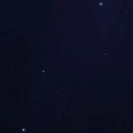
01
赛事策划流程
从赛事立项、赛程规划到场地布置的全
涵盖设
流程把控，确保赛事顺利启动。
环节