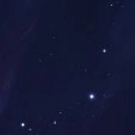
播和推广。
在体育周边产品方面
品。公司拥有一支经验丰
相结合，打造出具有高品
国内市场取得了良好的反
的成功，离不开公司
续的技术创新，优化服务
时，始终关注社会责任，
和体育文化的普及与发展
展望未来，将继续以
流，深耕体育产业，推动
有影响力的体育品牌。无
品的研发与推广方面，
19
战，为全球体育爱好者带
认识我们的团队