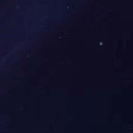
提供专业知识，帮助您的企
联系电话
Working Process
项目流程