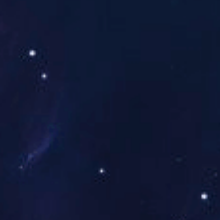
简介
zbo1919
成立于20
业的创新型企业。自公司
依托先进的技术平台和深
一。
作为一个多元化的体
体育周边产品等多个领域
多层次的体育生态圈。公
面和流畅的直播体验，
智
网球等热门体育项目，还
播，让体育迷们随时随地
除了体育直播，还积
个体育组织、俱乐部和赛
育赛事。无论是国内的城
进行赛事管理与执行，保