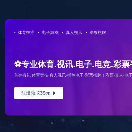
运动装备一站
与颜值并存！🛒
yun-dong-zhuang-bei-yi-zhan-shi-pin-zhi-yu-y
联系电话
客户支持