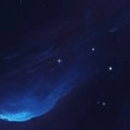
专业运营团队
多
团队具备 10 年 + 体育行业经验，
支持 
提供从赛事策划到直播执行的全
同步
链路服务。
容。